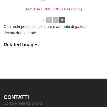
[MOSTRA COME PRESENTAZIONE]
◄
1
2
3
Con archi per sposi, strutture e addobbi di
gazebi
,
decorazioni entrate
Related Images:
CONTATTI
Corso Roma 81, Licata