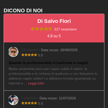
DICONO DI NOI
Di Salvo Fiori
217 recensioni
4.9 su 5
Giuseppe
· Data nozze: 26/08/2025
5.0
Quando la professionalità si trasforma in magia!
Basta veramente poco per capire subito il valore, la
professionalità e la cortesia di qualcuno e con Salvatore lo
abbiamo capito subito! Lo abbiamo trovato guardando su
internet e ...
Leggi tutto
Federica
· Data nozze: 11/07/2026
5.0