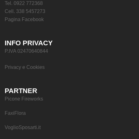
Tel. 0922 772368
Cell. 338 5457273
Pagina Facebook
INFO PRIVACY
P.IVA 02470640844
Privacy e Cookies
PARTNER
Picone Fireworks
FaxiFlora
VoglioSposarti.it