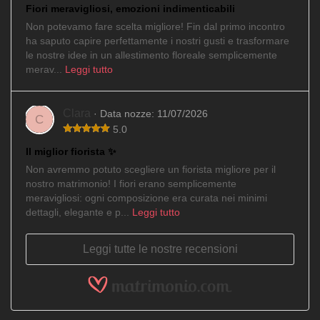
Fiori meravigliosi, emozioni indimenticabili
Non potevamo fare scelta migliore! Fin dal primo incontro
ha saputo capire perfettamente i nostri gusti e trasformare
le nostre idee in un allestimento floreale semplicemente
merav...
Leggi tutto
Clara
· Data nozze: 11/07/2026
C
5.0
Il miglior fiorista ✨
Non avremmo potuto scegliere un fiorista migliore per il
nostro matrimonio! I fiori erano semplicemente
meravigliosi: ogni composizione era curata nei minimi
dettagli, elegante e p...
Leggi tutto
Leggi tutte le nostre recensioni